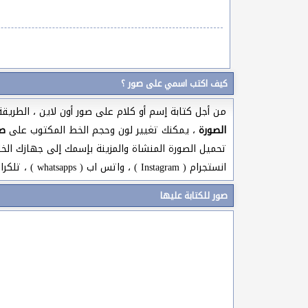
كيف اكتب اسمي على صور ؟
من أجل كتابة إسم أو كلام على صور أون لاين ، الطري
الصورة
، يمكنك تغيير لون وحجم الخط المكتوب على
ص
انستجرام ( Instagram ) ، واتس اب ( whatsapps ) ، تلكرام ( Telegram )، قنوات اليوتيوب ( Youtube Channel ) ، سناب شات ( Snapchat ) ،وغيرها من المنصات الإلكترونية .
صور للكتابة عليها