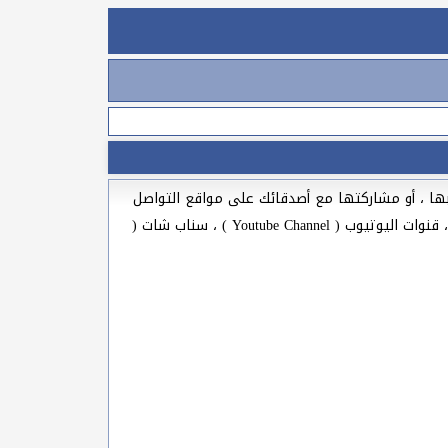
 جهازك والإحتفاظ بها ، أو مشاركتها مع أصدقائك على مواقع التواصل
الإجتماعي مثل فيس بوك ( Facebook ) ، تويتر ( Twitter ) ، انستجرام ( Instagram ) ، واتس اب ( whatsapps ) ، تلكرام ( Telegram )، قنوات اليوتيوب ( Youtube Channel ) ، سناب شات (