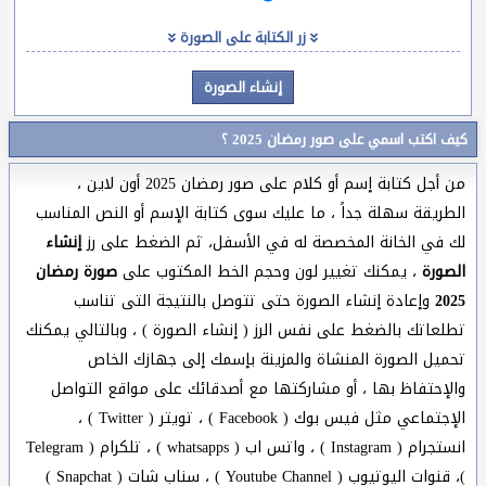
زر الكتابة على الصورة
كيف اكتب اسمي على صور رمضان 2025 ؟
من أجل كتابة إسم أو كلام على صور رمضان 2025 أون لاين ،
الطريقة سهلة جداً ، ما عليك سوى كتابة الإسم أو النص المناسب
لك في الخانة المخصصة له في الأسفل، ثم الضغط على رز
إنشاء
الصورة
، يمكنك تغيير لون وحجم الخط المكتوب على
صورة رمضان
2025
وإعادة إنشاء الصورة حتى تتوصل بالنتيجة التى تناسب
تطلعاتك بالضغط على نفس الرز ( إنشاء الصورة ) ، وبالتالي يمكنك
تحميل الصورة المنشاة والمزينة بإسمك إلى جهازك الخاص
والإحتفاظ بها ، أو مشاركتها مع أصدقائك على مواقع التواصل
الإجتماعي مثل فيس بوك ( Facebook ) ، تويتر ( Twitter ) ،
انستجرام ( Instagram ) ، واتس اب ( whatsapps ) ، تلكرام ( Telegram
)، قنوات اليوتيوب ( Youtube Channel ) ، سناب شات ( Snapchat )