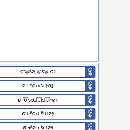
�
�
�
�
�