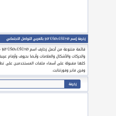
زخرفة إسم Ø¨ÙŠØ±ÙŠÙ†Ø§ بالعربي التواصل الاجتماعي
كلها مقبولة على أسماء ملفات المستخدمين على تطبيقا
وفري فاير وفورتنايت.
زخرفة