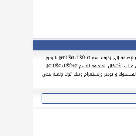
قائمة متنوعة من أجمل زخارف اسم Ø¨ÙŠØ±ÙŠÙ†Ø§ مزخرفة بالعربي بخطوط عربية نادرة ورهيبة مثل خط الرقعة والخط الكوفي بالإضافة إلى زخرفة اسم Ø¨ÙŠØ±ÙŠÙ†Ø§ بالرموز
والحركات والأشكال والعلامات وأيضا بحروف وأرقام عربية مشكلة بالإضافة إلى العديد من الزخرفات الرائعة يمكنكم الاختيار من بين مئات الأشكال المزخرفة للاسم Ø¨ÙŠØ±ÙŠÙ†Ø§
لفيسبوك و تويتر وإنستغرام وتيك توك ولعبة ببجي