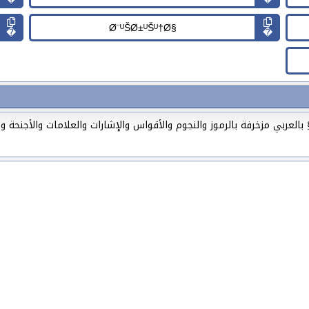
�
�
شكيلة جميلة وحلوة من زخارف إسم Ø¨ÙŠØ±ÙŠÙ†Ø§ بالعربي مزخرفة بالرموز والنجوم والأقواس والإشارات والع