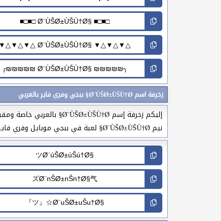
زخرفة اسم Ø¨ÙŠØ±ÙŠÙ†Ø§ ببجي وفري فاير بالعربي
إليكم زخرفة إسم Ø±ÙŠÙ†Ø
نيم Ø¨ÙŠØ±ÙŠÙ†Ø§ لعبة في ببجي موبايل وفري فاير وفورتنايت واقاريو وليجند وغيرها من الألعاب الإلكترونية.