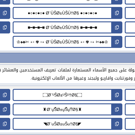
Ø¨ÙŠ§ بالعربي خاصة ومقبولة على جميع الأسماء المستعارة لملفات تعريف المستخدمين و