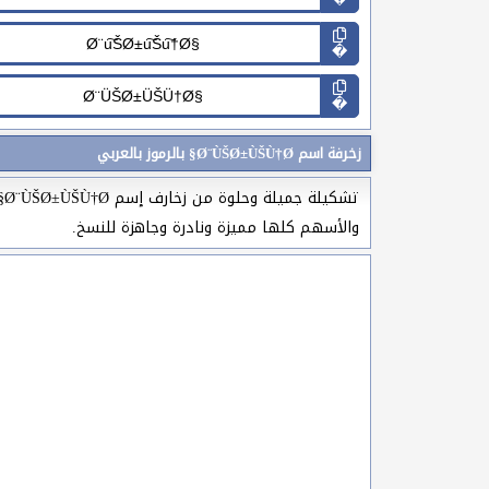
�
�
زخرفة اسم Ø¨ÙŠØ±ÙŠÙ†Ø§ بالرموز بالعربي
ت
والأسهم كلها مميزة ونادرة وجاهزة للنسخ.