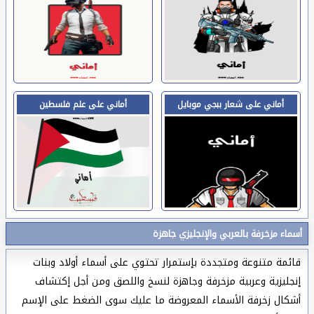
أماني على شعار ببجي موبايل
أماني على علم فلسطين
أسماء مزخرفة بالعربي والإنجليزي جاهزة
قائمة متنوعة ومتجددة بإستمرار تحتوي على أسماء أولاد وبنات
إنجليزية وعربية مزخرفة وجاهزة لنسخ واللصق ومن أجل إكتشاف
أشكال زخرفة الأسماء المعروضة ما عليك سوى الضغط على الإسم