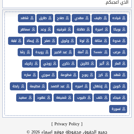
الذي أعجبكم.
قياده
طيف
مهدي
صلاح
طارق
شاهد
بويكا
اميرة
صالحة
شرقيه
وعد
سماهر
فدوة
فتانة
لونا
وثوق
صقر
إيمالا
لبلبة
مرعب
Samir
آمنة
عبد الخبير
رويدة
رشا
المار
أثير
كاثرين
ذكرى
زوجي
زكرياء
شهد
كرز
ربوح
فطومة
سوزي
ساره
كوين
إبتهال
اميره
عبد الصمد
فطيمة
رابحة
فيحاء
خلف
طيوب
شفيعة
عهود
سعيد
نسورة
]
Privacy Policy
[
جميع الحقوق محفوظة موقع اسماء 2026 ©