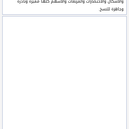
والاشكال والاختصارات والمربعات والأسهم كلها مميزة ونادرة
وجاهزة للنسخ.