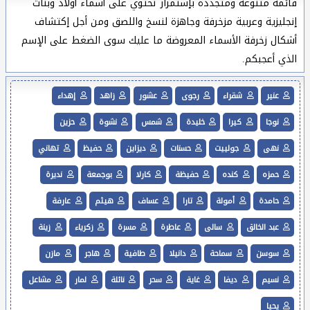
قائمة متنوعة ومتجددة بإستمرار تحتوي على أسماء أولاد وبنات
إنجليزية وعربية مزخرفة وجاهزة لنسخ واللصق ومن أجل إكتشاف
أشكال زخرفة الأسماء المعروضة ما عليك سوى الضغط على الإسم
الذي أعجبكم.
عنير
شقراء
رجوى
عشور
زاهد
إهداء
نوجا
كيرا
خليدة
شمس
نشوة
حزين
نهى
جولييت
حسنات
ديزاين
حفيظ
تهاني
حمزه
كنده
حفيظة
كارلا
بوجمعة
نديرة
حامدة
أمولة
تارا
عساف
هيثم
عارفة
عبد الخالق
سالى
عاطرة
مسرة
زكرياء
زينة
سوسن
سماحة
دانيلا
طافية
هاجر
مازن
نسيم
ديفا
غاية
سحر
نائلة
لمار
مشاعل
يحيا