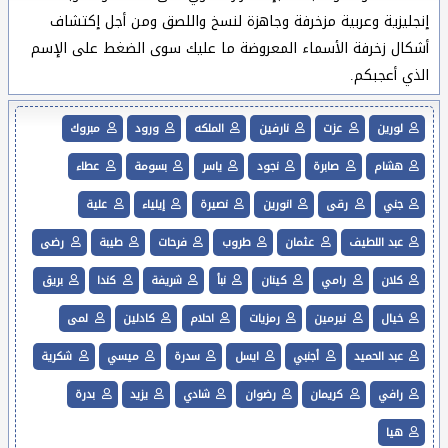
إنجليزية وعربية مزخرفة وجاهزة لنسخ واللصق ومن أجل إكتشاف
أشكال زخرفة الأسماء المعروضة ما عليك سوى الضغط على الإسم
الذي أعجبكم.
لورين
عزت
نارفين
الملكه
ورود
مبروك
هشام
صابرة
نجود
ياسر
بسومة
عطاء
جني
رقى
انورين
نصيرة
إيلياء
علية
عبد اللطيف
عثمان
طروب
فرحات
طيبة
رضى
كلان
رامي
كينان
نبأ
شريفة
كندا
بريق
خيال
نيرمين
رمزيات
احلام
كادلين
لمى
عبد الحميد
أجنبي
ايسل
سدرة
ميسي
شكرية
رافي
كريمان
رضوان
شادي
يزيد
بدرة
هيا