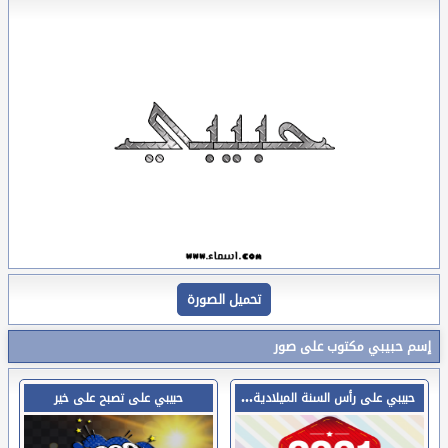
تحميل الصورة
إسم حبيبي مكتوب على صور
حبي
بي على رأس السنة الميلادية 2021
حبيبي على تصبح على خير