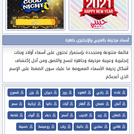
أسماء مزخرفة بالعربي والإنجليزي جاهزة
قائمة متنوعة ومتجددة بإستمرار تحتوي على أسماء أولاد وبنات
إنجليزية وعربية مزخرفة وجاهزة لنسخ واللصق ومن أجل إكتشاف
أشكال زخرفة الأسماء المعروضة ما عليك سوى الضغط على الإسم
الذي أعجبكم.
غاده
راجي
العنود
روز
حيران
يزن
شموع
أمان
نعمان
أنهار
آيات
داليا
تركية
سمر
كنعان
زيد
الحبيب
أسمر
دعاء
أنواء
شامة
هاني
ساجي
دانية
رباب
روميسة
حسيبة