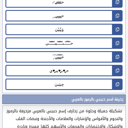
زخرفة اسم حبيبي بالرموز بالعربي
تشكيلة جميلة وحلوة من زخارف إسم حبيبي بالعربي مزخرفة بالرموز
والنجوم والأقواس والإشارات والعلامات والأجنحة ونبضات القلب
والاشكال والاختصارات والمربعات والأسهم كلها مميزة ونادرة