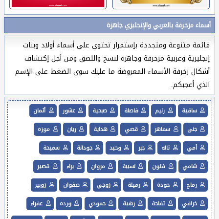
أسماء مزخرفة بالعربي والإنجليزي جاهزة
قائمة متنوعة ومتجددة بإستمرار تحتوي على أسماء أولاد وبنات
إنجليزية وعربية مزخرفة وجاهزة لنسخ واللصق ومن أجل إكتشاف
أشكال زخرفة الأسماء المعروضة ما عليك سوى الضغط على الإسم
الذي أعجبكم.
ساقية
رنيم
فاصلة
صبحية
عشور
أثمان
جنى
سماهر
قصي
هداية
ريان
موزه
أمي
تاله
جبر
وحيد
جودانة
سميحة
شامي
فتون
نسيبة
مروان
براء
قصير
رماح
حودة
رميلة
زوجي
صفوان
زوبير
خرافي
تفاحة
زهية
حمودي
ورده
عفراء