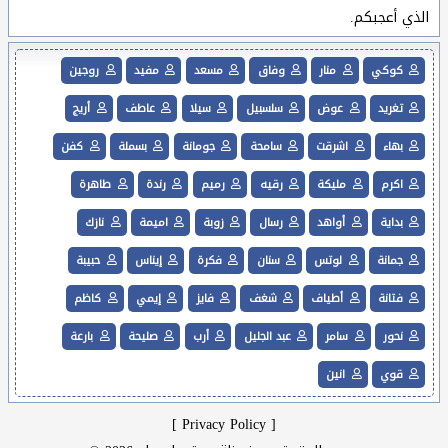
الذي أعجبكم.
كوكي
منار
وفاق
مسعد
مفيد
روجين
تغريد
عوض
سلسبيل
سيلا
عاطف
أريج
بهاء
اشرقت
سامحة
جومانة
بسملة
كفن
اكرم
مليكة
رقيه
رميم
رندة
طاهرة
بداية
أواهد
رسال
زوبة
اميمة
نازك
جمانة
لوتس
سنان
فكرة
إيناس
حبيبة
فتانة
أطياف
شغف
فايز
إيمي
كاظم
نحور
سامر
عبد الجليل
أرب
صليحة
بارعة
قوي
انين
]
Privacy Policy
[