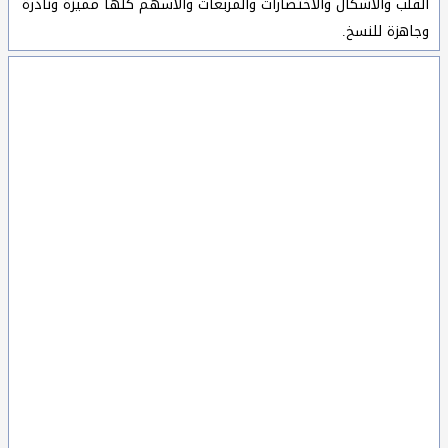
القلب والاشكال والاختصارات والمربعات والأسهم كلها مميزة ونادرة
وجاهزة للنسخ.