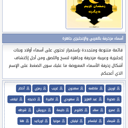
أسماء مزخرفة بالعربي والإنجليزي جاهزة
قائمة متنوعة ومتجددة بإستمرار تحتوي على أسماء أولاد وبنات
إنجليزية وعربية مزخرفة وجاهزة لنسخ واللصق ومن أجل إكتشاف
أشكال زخرفة الأسماء المعروضة ما عليك سوى الضغط على الإسم
الذي أعجبكم.
لورين
فاطمه
سعدون
غريب
رمزي
أذخار
صحوة
عبد العزيز
سعودي
نظيرة
خديجه
ليلاف
عمرو
سناء
كلتوم
حليمة
درويش
شرطه
شيماء
تبتسام
ليليان
مونيا
اوركيد
هنا