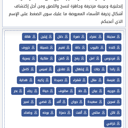
إنجليزية وعربية مزخرفة وجاهزة لنسخ واللصق ومن أجل إكتشاف
أشكال زخرفة الأسماء المعروضة ما عليك سوى الضغط على الإسم
الذي أعجبكم.
سجينة
عفراء
صبرة
دلال
إيلين
هالة
كنده
طيوب
دانة
نعيم
حسينة
حروف
فردوس
امل
رفح
كفن
ملكية
يسرية
راندا
جنات
إبتهال
صادق
لميس
كامل
عنيسة
منال
شقراء
حميدة
زكيه
هداية
حوريه
بيان
حلا
مخلوف
حياة
رجاء
بحر
نسرين
سعيدة
جوان
ألاء
قصي
نمير
نائل
مخلص
ألفت
حمزة
بوحه
وضحاء
خرافي