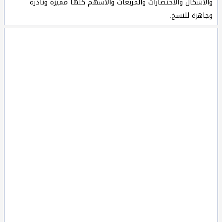
والاشكال والاختصارات والمربعات والأسهم كلها مميزة ونادرة
وجاهزة للنسخ.