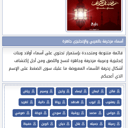
أسماء مزخرفة بالعربي والإنجليزي جاهزة
قائمة متنوعة ومتجددة بإستمرار تحتوي على أسماء أولاد وبنات
إنجليزية وعربية مزخرفة وجاهزة لنسخ واللصق ومن أجل إكتشاف
أشكال زخرفة الأسماء المعروضة ما عليك سوى الضغط على الإسم
الذي أعجبكم.
فاتن
ايمان
ليساء
وتين
وسيم
رياض
يعقوب
ايوب
هدهد
روانا
دانية
تغريد
حواس
محمد
روقية
سودي
خوخة
صوفي
رميلة
جميله
بلال
حيان
كوين
حفيظ