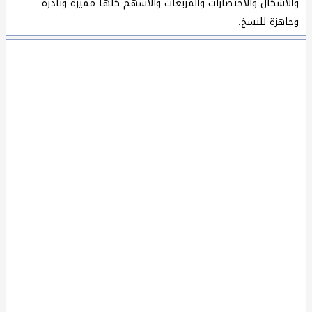
والاشكال والاختصارات والمربعات والأسهم كلها مميزة ونادرة
وجاهزة للنسخ.