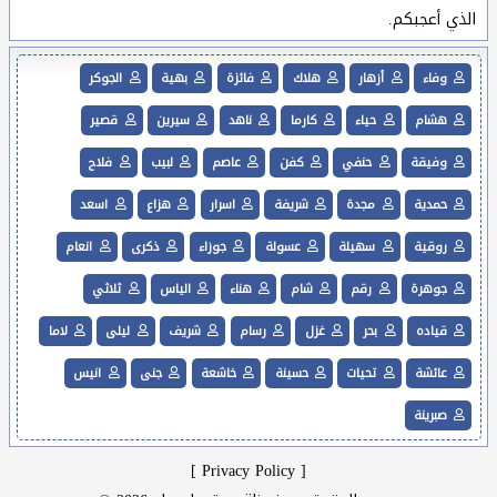
الذي أعجبكم.
وفاء
أزهار
هلاك
فائزة
بهية
الجوكر
هشام
حياء
كارما
ناهد
سيرين
قصير
وفيقة
حنفي
كفن
عاصم
لبيب
فلاح
حمدية
مجدة
شريفة
اسرار
هزاع
اسعد
روقية
سهيلة
عسولة
جوزاء
ذكرى
انعام
جوهرة
رقم
شام
هناء
الياس
ثلاثي
قياده
بحر
غزل
رسام
شريف
ليلى
لاما
عائشة
تحيات
حسينة
خاشعة
جنى
انيس
صبرينة
]
Privacy Policy
[