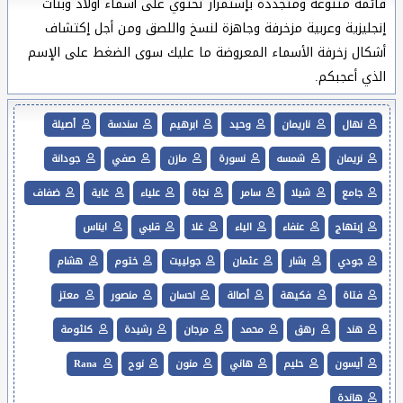
قائمة متنوعة ومتجددة بإستمرار تحتوي على أسماء أولاد وبنات
إنجليزية وعربية مزخرفة وجاهزة لنسخ واللصق ومن أجل إكتشاف
أشكال زخرفة الأسماء المعروضة ما عليك سوى الضغط على الإسم
الذي أعجبكم.
نهال
ناريمان
وحيد
ابرهيم
سندسة
أصيلة
نريمان
شمسه
نسورة
مازن
صفي
جودانة
جامع
شيلا
سامر
نجاة
علياء
غاية
ضفاف
إبتهاج
عنفاء
الياء
غلا
قلبي
ايناس
جودي
بشار
عثمان
جولييت
ختوم
هشام
فتاة
فكيهة
أصالة
احسان
منصور
معتز
هند
رهق
محمد
مرجان
رشيدة
كلثومة
أيسون
حليم
هاني
منون
نوح
Rana
هاندة