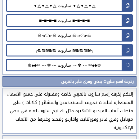
زخرفة اسم ساروت ببجي وفري فاير بالعربي
إليكم زخرفة إسم ساروت بالعربي خاصة ومقبولة على جميع الأسماء
المستعارة لملفات تعريف المستخدمين والعشائر ( كلانات ) على
منصات ألعاب الفيديو الشهيرة مثل نك نيم ساروت لعبة في ببجي
موبايل وفري فاير وفورتنايت واقاريو وليجند وغيرها من الألعاب
الإلكترونية.