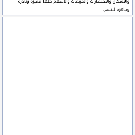
والاشكال والاختصارات والمربعات والأسهم كلها مميزة ونادرة
وجاهزة للنسخ.