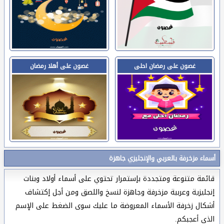
غصون على رمضان احلى
غصون على أهلا رمضان
أسماء مزخرفة بالعربي والإنجليزي جاهزة
قائمة متنوعة ومتجددة بإستمرار تحتوي على أسماء أولاد وبنات
إنجليزية وعربية مزخرفة وجاهزة لنسخ واللصق ومن أجل إكتشاف
أشكال زخرفة الأسماء المعروضة ما عليك سوى الضغط على الإسم
الذي أعجبكم.