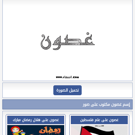
تحميل الصورة
إسم غصون مكتوب على صور
غصون على علم فلسطين
غصون على هلال رمضان مبارك