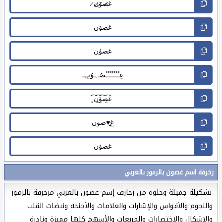
زخرفة اسم غصون بالرموز بالعربي
تشكيلة جميلة وحلوة من زخارف إسم غصون بالعربي مزخرفة بالرموز
والنجوم والأقواس والإشارات والعلامات والأجنحة ونبضات القلب
والاشكال والاختصارات والمربعات والأسهم كلها مميزة ونادرة