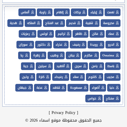
نعمت
إيلياء
بركات
إلهام
راوية
ألماس
محروسة
شلبية
قديم
عبد الفتاح
الملكه
هدية
عمك
فاتن
ظاهر
ترانيم
لوتس
رمزيات
اندرو
رويدة
رفيف
عذراء
دكتور
سوزان
Omaima
مكارم
بينان
وهيب
زهرة
ربا
باسط
يامن
سرين
أناهيد
سيلين
جينا
مجيب
كلتوم
سناء
رفيداء
كنزة
وتين
دنيا
أضواء
مسعودة
شاهد
عذبة
جيهان
مفتاح
حواس
]
Privacy Policy
[
جميع الحقوق محفوظة موقع اسماء 2026 ©