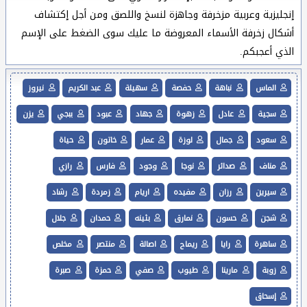
إنجليزية وعربية مزخرفة وجاهزة لنسخ واللصق ومن أجل إكتشاف
أشكال زخرفة الأسماء المعروضة ما عليك سوى الضغط على الإسم
الذي أعجبكم.
الماس
نباهة
حفصة
سهيلة
عبد الكريم
نيروز
سجية
عادل
زهوة
جهاد
عبود
ببجي
يزن
سعود
جمال
لوزة
عمار
خاتون
حياة
مناف
صدائر
نوجا
وجود
فارس
رازي
سيرين
رزان
مفيده
اريام
زمردة
رشاد
شجن
حسون
نمارق
بثينه
حمدان
جلال
ساهرة
رايا
ريماح
اصالة
منتصر
مخلص
زوبة
مارينا
طيوب
صفي
حمزة
صبرة
إسحاق