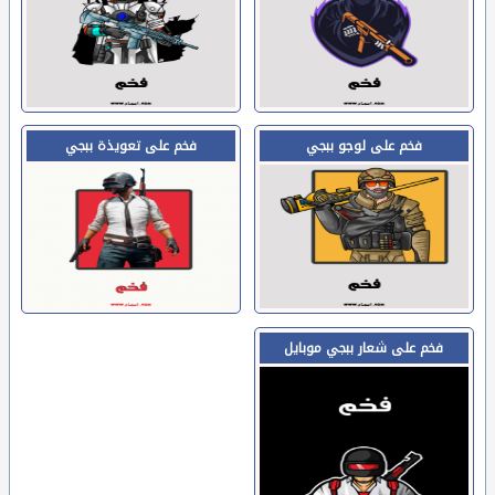
فخم على لوجو ببجي
فخم على تعويذة ببجي
فخم على شعار ببجي موبايل