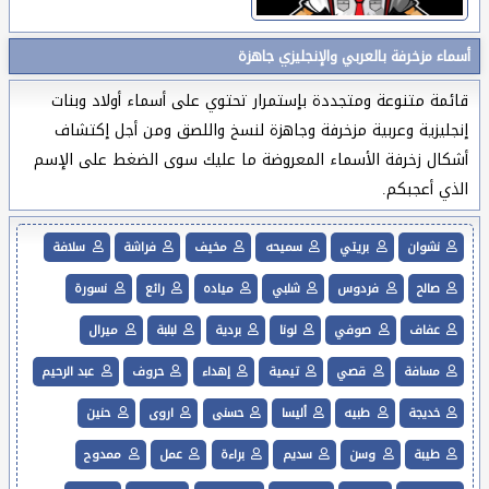
أسماء مزخرفة بالعربي والإنجليزي جاهزة
قائمة متنوعة ومتجددة بإستمرار تحتوي على أسماء أولاد وبنات
إنجليزية وعربية مزخرفة وجاهزة لنسخ واللصق ومن أجل إكتشاف
أشكال زخرفة الأسماء المعروضة ما عليك سوى الضغط على الإسم
الذي أعجبكم.
نشوان
بريتي
سميحه
مخيف
فراشة
سلافة
صالح
فردوس
شلبي
مياده
رائع
نسورة
عفاف
صوفي
لونا
بردية
لبلبة
ميرال
مسافة
قصي
تيمية
إهداء
حروف
عبد الرحيم
خديجة
طبيه
أليسا
حسنى
اروى
حنين
طيبة
وسن
سديم
براءة
عمل
ممدوح