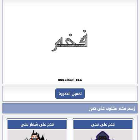
تحميل الصورة
إسم فخم مكتوب على صور
فخم على ببجي
فخم على شعار ببجي