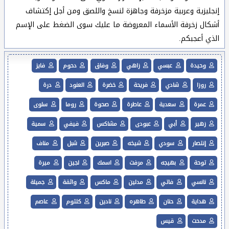
إنجليزية وعربية مزخرفة وجاهزة لنسخ واللصق ومن أجل إكتشاف
أشكال زخرفة الأسماء المعروضة ما عليك سوى الضغط على الإسم
الذي أعجبكم.
وحيدة
عبسي
زاهي
وفاق
دحوم
فايز
روزا
شادي
فريحة
خضرة
العنود
درة
عمرة
سعدية
عاطرة
صحوة
روما
سلوى
زهير
أبي
عبودى
مشاكس
فيفي
سمية
إنتصار
سودي
شيخه
صبرين
شبل
مناف
توحة
بهيجه
مرفت
اسمك
لجين
ميرة
نانسي
فاتي
مدلين
ماكس
واثقة
جميلة
هداية
حنان
طاهره
نادين
كلتوم
عاصم
مدحت
قيس