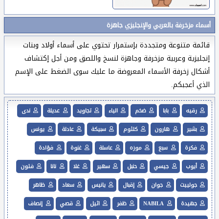
أسماء مزخرفة بالعربي والإنجليزي جاهزة
قائمة متنوعة ومتجددة بإستمرار تحتوي على أسماء أولاد وبنات
إنجليزية وعربية مزخرفة وجاهزة لنسخ واللصق ومن أجل إكتشاف
أشكال زخرفة الأسماء المعروضة ما عليك سوى الضغط على الإسم
الذي أعجبكم.
رقيه
بابا
ضخم
الياء
تجاويد
عديلة
ندى
بشير
هارون
كلثوم
سبيكة
عادلة
يونس
فكرة
سبع
موزه
عاسلة
غنوة
فؤادة
أيوب
جيسي
حنبل
سهير
غلا
نانا
فتون
جولييت
جوان
إقبال
يانيس
سعاد
ظاهر
جهيدة
NABILA
ظفر
اثيل
قصي
إنصاف