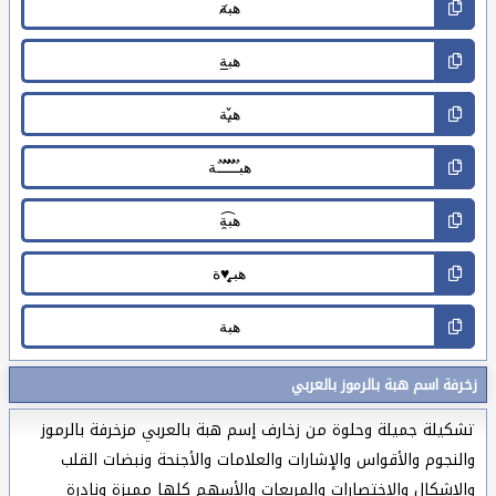
زخرفة اسم هبة بالرموز بالعربي
تشكيلة جميلة وحلوة من زخارف إسم هبة بالعربي مزخرفة بالرموز
والنجوم والأقواس والإشارات والعلامات والأجنحة ونبضات القلب
والاشكال والاختصارات والمربعات والأسهم كلها مميزة ونادرة