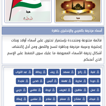
أسماء مزخرفة بالعربي والإنجليزي جاهزة
قائمة متنوعة ومتجددة بإستمرار تحتوي على أسماء أولاد وبنات
إنجليزية وعربية مزخرفة وجاهزة لنسخ واللصق ومن أجل إكتشاف
أشكال زخرفة الأسماء المعروضة ما عليك سوى الضغط على الإسم
الذي أعجبكم.
غنية
رائع
مسعد
ريف
ريحانة
عبد التواب
حودا
فخرية
لهفة
أنيس
ضحى
فايدة
عمل
ماهين
تعريف
توحة
صافي
حربي
فيحاء
مفتاح
مسلم
سلام
سلمى
إيمالا