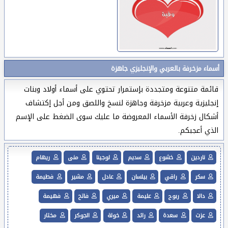
أسماء مزخرفة بالعربي والإنجليزي جاهزة
قائمة متنوعة ومتجددة بإستمرار تحتوي على أسماء أولاد وبنات
إنجليزية وعربية مزخرفة وجاهزة لنسخ واللصق ومن أجل إكتشاف
أشكال زخرفة الأسماء المعروضة ما عليك سوى الضغط على الإسم
الذي أعجبكم.
ناردين
خشوع
سديم
لوجينا
منى
ريهام
سكر
راقي
بيلسان
عادل
مشير
فطيمة
دالا
ربوح
عليمة
ميري
فاتح
فهيمة
عزت
سعدة
رائد
خولة
الجوكر
مختار