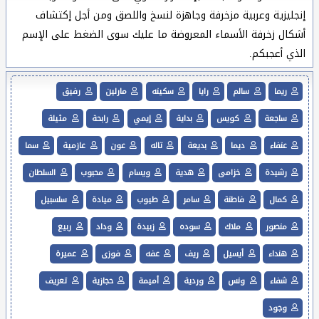
إنجليزية وعربية مزخرفة وجاهزة لنسخ واللصق ومن أجل إكتشاف
أشكال زخرفة الأسماء المعروضة ما عليك سوى الضغط على الإسم
الذي أعجبكم.
ريما
سالم
رايا
سكينه
مارلين
رفيق
ساجعة
كويس
بداية
إيمي
رابحة
مثيلة
عنفاء
ديما
بديعة
تاله
عون
عازمية
سما
رشيدة
خزامى
هدية
ويسام
محبوب
السلطان
كمال
فاطنة
سامر
طيوب
ميادة
سلسبيل
منصور
ملاك
سوده
زبيدة
وداد
ربيع
هنداء
أيسيل
ريف
عفه
فوزى
عميرة
شفاء
ونس
وردية
أميمة
حجازية
تعريف
وجود