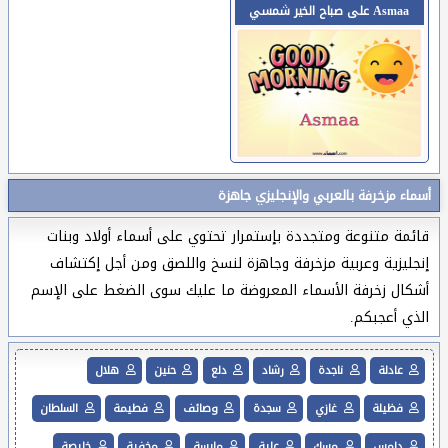
Asmaa على صباح الخير شمسي
أسماء مزخرفة بالعربي والإنجليزي جاهزة
قائمة متنوعة ومتجددة بإستمرار تحتوي على أسماء أولاد وبنات
إنجليزية وعربية مزخرفة وجاهزة لنسخ واللصق ومن أجل إكتشاف
أشكال زخرفة الأسماء المعروضة ما عليك سوى الضغط على الإسم
الذي أعجبكم.
عادلة
ناجدة
رشاد
دلع
حنين
هلال
فظيلة
غازي
سجدة
وصائف
فطيمة
السلطان
دامس
مسك
علية
مايسة
مخفية
خليصة